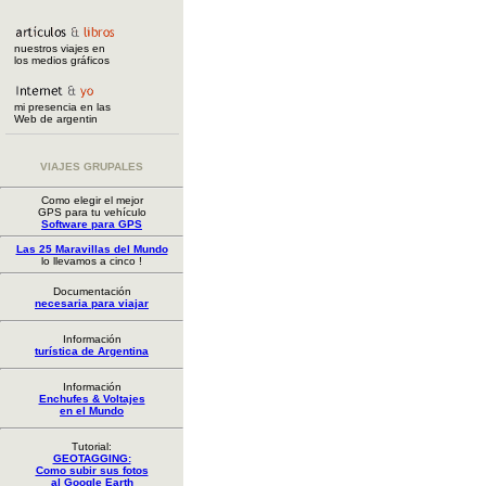
nuestros viajes en
los medios gráficos
mi presencia en las
Web de argentin
VIAJES GRUPALES
Como elegir el mejor
GPS para tu vehículo
Software para GPS
Las 25 Maravillas del Mundo
lo llevamos a cinco !
Documentación
necesaria para viajar
Información
turística de Argentina
Información
Enchufes & Voltajes
en el Mundo
Tutorial:
GEOTAGGING:
Como subir sus fotos
al Google Earth