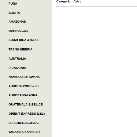
Categoria
: Viajes
PUNA
BONITO
AMAZONAS
MARRUECOS
SUDAFRICA & INDIA
TRANS-SIBERIA
AUSTRALIA
PATAGONIA
NAMIBIA/BOTSWANA
AURORAS/NOR & ISL
AURORAS/ALASKA
GUATEMALA & BELICE
ORIENT EXPRESS (1&2)
ISL.GRIEG/IS/JR/EG
TANZANIA/ZANZIBAR