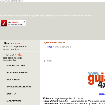
VIAJES SUDAMERICA
El contenido de esta página requiere una versión más reciente de Adobe Flash Player.
QUE OFRECEMOS ?
conozca un poco más
Home
>
links exchange
sobre nosotros
todo sobre nuestras
travesías 4x4
MACHU-PICCHU
FILIP + INDONESIA
INDOCHINA
SVALBARD/AURORAS
www.
EGIPTO
Enlace a
: http://www.guia4x4.com.ar
GALAPAGOS
Titulo del link
:Guia4x4 - Organizador de Viajes por Sud
Texto del link
: Expediciones de aventura y viajes por S