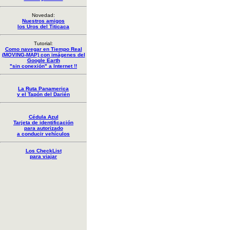
Novedad:
Nuestros amigos
los Uros del Titicaca
Tutorial:
Como navegar en Tiempo Real
(MOVING-MAP) con imágenes del
Google Earth
"sin conexión" a Internet !!
La Ruta Panamerica
y el Tapón del Darién
Cédula Azul
Tarjeta de identificación
para autorizado
a conducir vehículos
Los CheckList
para viajar