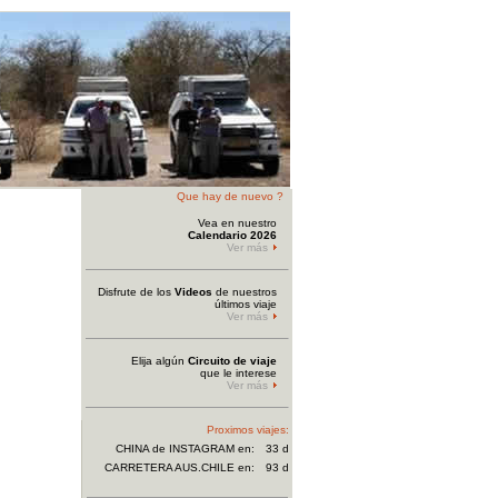
Que hay de nuevo ?
Vea en nuestro
Calendario 2026
Ver más
Disfrute de los
Videos
de nuestros
últimos viaje
Ver más
Elija algún
Circuito de viaje
que le interese
Ver más
Proximos viajes:
CHINA de INSTAGRAM
en:
33 d
CARRETERA AUS.CHILE en:
93 d