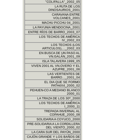
"COLIFALLA"_2002_05
LA RUTA DE LOS
DINOSAURIOS_2001
CARAVANA ENTRE
VOLCANES_2001
MACHU PICCHU 04_2001
LA PAYUNIA MENDOCINA_2001
ENTRE RÍOS DE BARRO_2003_07
LOS TECHOS DE AMÉRICA
IV_2002_03
LOS TECHOS (LOS
ARTICULOS),..._2002_03
EN BUSCA DE UN PASO AL
VN.GALÁN_2001_09
ISLA TALAVERA 1999_05
VIVEN 2001 AL VN.OVERO Y EL
AZUFRE_2001_06
LAS VERTIENTES DE
BARRO..._2001_04
EL DIA QUE SE FORMO
PATH4X4_2000_02
PEHUEN-CO A MEDANO BLANCO
2000_01
LA TRAZA DE LOS 30º_2000
LOS TECHOS DE AMÉRICA
I_2000_11
TREPADA INVERNAL AL
COPAHUE_2000_08
SOLIDARIA A COYUCO_2000
PRE-SOLIDARIA A LA CORDILLERA
DEL VIENTO_2000_02
LA CARA SUR DEL PAYÚN_2000
CAJÓN GRANDE Y LOS BAÑOS DE