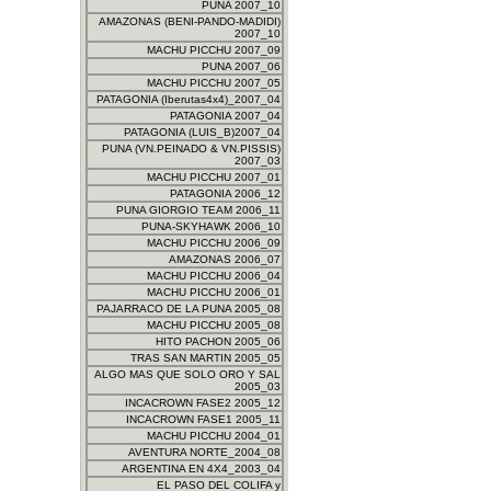
PUNA 2007_10
AMAZONAS (BENI-PANDO-MADIDI)
2007_10
MACHU PICCHU 2007_09
PUNA 2007_06
MACHU PICCHU 2007_05
PATAGONIA (Iberutas4x4)_2007_04
PATAGONIA 2007_04
PATAGONIA (LUIS_B)2007_04
PUNA (VN.PEINADO & VN.PISSIS)
2007_03
MACHU PICCHU 2007_01
PATAGONIA 2006_12
PUNA GIORGIO TEAM 2006_11
PUNA-SKYHAWK 2006_10
MACHU PICCHU 2006_09
AMAZONAS 2006_07
MACHU PICCHU 2006_04
MACHU PICCHU 2006_01
PAJARRACO DE LA PUNA 2005_08
MACHU PICCHU 2005_08
HITO PACHON 2005_06
TRAS SAN MARTIN 2005_05
ALGO MAS QUE SOLO ORO Y SAL
2005_03
INCACROWN FASE2 2005_12
INCACROWN FASE1 2005_11
MACHU PICCHU 2004_01
AVENTURA NORTE_2004_08
ARGENTINA EN 4X4_2003_04
EL PASO DEL COLIFA y