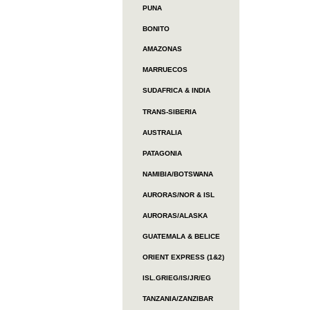
PUNA
BONITO
AMAZONAS
MARRUECOS
SUDAFRICA & INDIA
TRANS-SIBERIA
AUSTRALIA
PATAGONIA
NAMIBIA/BOTSWANA
AURORAS/NOR & ISL
AURORAS/ALASKA
GUATEMALA & BELICE
ORIENT EXPRESS (1&2)
ISL.GRIEG/IS/JR/EG
TANZANIA/ZANZIBAR