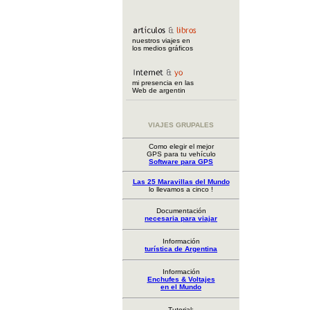
nuestros viajes en
los medios gráficos
mi presencia en las
Web de argentin
VIAJES GRUPALES
Como elegir el mejor
GPS para tu vehículo
Software para GPS
Las 25 Maravillas del Mundo
lo llevamos a cinco !
Documentación
necesaria para viajar
Información
turística de Argentina
Información
Enchufes & Voltajes
en el Mundo
Tutorial: