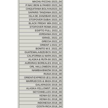
MACHU PICCHU 2023_04
P.NAC.BENI & PANDO 2023_04
CHIQUITANIA BOLIVIA2023_04
SAFARIS TANZANIA 2023_02
ISLA DE ZANZIBAR 2023_02
STOPOVER DUBAI 2023_03
BLACK FRIDAY MÍA 2022_11
STOPOVER ROMA 2022_11
EGIPTO FULL 2022_11
JORDANIA 2022_10
ISRAEL 2022_10
GRECIA 2022_10
ORIENT ii 2022_07
BONITO M.S. 2022_05
GUATEMALA/BZE/BCS 2022_02
CALIFORNIA & NAPA 2021_09
ALASKA & RUTA 66 2021_08
AURORAS BOREALES 2019_11
ORL HALLOWEEN 2019_10
NAMIBIA/BW/ZW 2019_09
RUSIA 2019_08
ORIENT-EXPRESS (E1) 2019_06
MARRUECOS & IBIZA 2019_05
GALAPAGOS 2019_04
ALASKA-YELLOWST, 2018_10
SEYCHHELLES 2018_09
KENIA G2 2018_08
KENIA G1 2018_08
INDONESIA 2018_06
COSTA RICA 2018_04