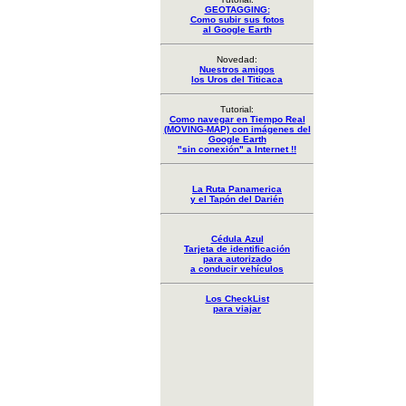
GEOTAGGING:
Como subir sus fotos
al Google Earth
Novedad:
Nuestros amigos
los Uros del Titicaca
Tutorial:
Como navegar en Tiempo Real
(MOVING-MAP) con imágenes del
Google Earth
"sin conexión" a Internet !!
La Ruta Panamerica
y el Tapón del Darién
Cédula Azul
Tarjeta de identificación
para autorizado
a conducir vehículos
Los CheckList
para viajar