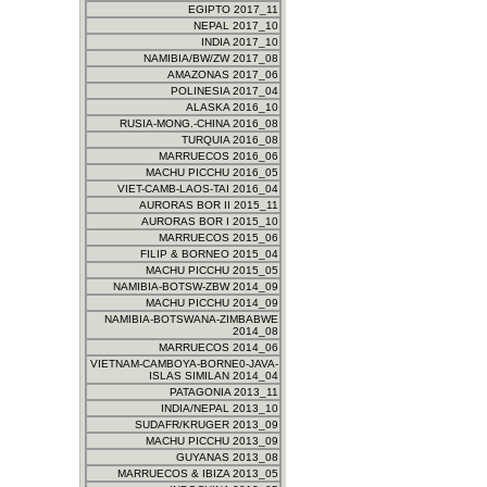
EGIPTO 2017_11
NEPAL 2017_10
INDIA 2017_10
NAMIBIA/BW/ZW 2017_08
AMAZONAS 2017_06
POLINESIA 2017_04
ALASKA 2016_10
RUSIA-MONG.-CHINA 2016_08
TURQUIA 2016_08
MARRUECOS 2016_06
MACHU PICCHU 2016_05
VIET-CAMB-LAOS-TAI 2016_04
AURORAS BOR II 2015_11
AURORAS BOR I 2015_10
MARRUECOS 2015_06
FILIP & BORNEO 2015_04
MACHU PICCHU 2015_05
NAMIBIA-BOTSW-ZBW 2014_09
MACHU PICCHU 2014_09
NAMIBIA-BOTSWANA-ZIMBABWE
2014_08
MARRUECOS 2014_06
VIETNAM-CAMBOYA-BORNE0-JAVA-
ISLAS SIMILAN 2014_04
PATAGONIA 2013_11
INDIA/NEPAL 2013_10
SUDAFR/KRUGER 2013_09
MACHU PICCHU 2013_09
GUYANAS 2013_08
MARRUECOS & IBIZA 2013_05