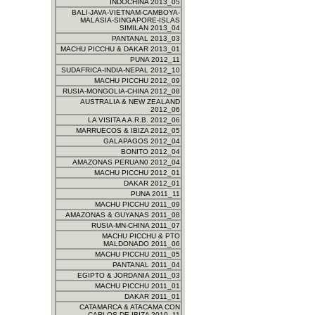
INDOCHINA 2013_05
BALI-JAVA-VIETNAM-CAMBOYA-
MALASIA-SINGAPORE-ISLAS
SIMILAN 2013_04
PANTANAL 2013_03
MACHU PICCHU & DAKAR 2013_01
PUNA 2012_11
SUDAFRICA-INDIA-NEPAL 2012_10
MACHU PICCHU 2012_09
RUSIA-MONGOLIA-CHINA 2012_08
AUSTRALIA & NEW ZEALAND
2012_06
LA VISITA A A.R.B. 2012_06
MARRUECOS & IBIZA 2012_05
GALAPAGOS 2012_04
BONITO 2012_04
AMAZONAS PERUAN0 2012_04
MACHU PICCHU 2012_01
DAKAR 2012_01
PUNA 2011_11
MACHU PICCHU 2011_09
AMAZONAS & GUYANAS 2011_08
RUSIA-MN-CHINA 2011_07
MACHU PICCHU & PTO
MALDONADO 2011_06
MACHU PICCHU 2011_05
PANTANAL 2011_04
EGIPTO & JORDANIA 2011_03
MACHU PICCHU 2011_01
DAKAR 2011_01
CATAMARCA & ATACAMA CON
CARLOS DE IBIZA 2010_11