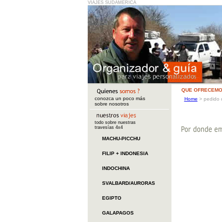
VIAJES SUDAMERICA
QUE OFRECEMO
conozca un poco más
Home
>
pedido 
sobre nosotros
todo sobre nuestras
travesías 4x4
MACHU-PICCHU
FILIP + INDONESIA
INDOCHINA
SVALBARD/AURORAS
EGIPTO
GALAPAGOS