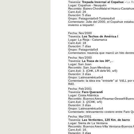
Travesía:
Trepada Invernal al Copahue -
La Ru
Lugar: Copahue - Neuquén
Recorrido: Baires-ChosMalal-el Huecu-Caviahue
Cant.4x4: 26
Duración: 5 días
Grupo: Patagonia4x4-Turismo4x4
Comentario: Julio del 2000, el Copahue estaba
invierno a treparlo!
Fecha: Nov'2000
Travesía:
Los Techos de América I
Lugar: La Rioja - Catamarca
Cant.4x4: 18
Duración: 7 días
Grupo: Patagonia4x4
Comentarios: travesía que marcó un hito dentr
Fecha: Nov'2000
Travesía:
La Traza de los 30º,...
Lugar: San Juan
Recorrido: San Juan-Mendoza
Cant.4x4: 3. (CHK, LR defe'90, sr5)
Duración: 3 días
Grupo: Latinoamérica4x4
Comentario: la idea era "entrarle" al VdLL por
R40.
Fecha: Feb'2001
Travesía:
Faro Querandí
Lugar: Costa Atlántica
Recorrido: Buenos Aires-Pinamar-Gessell-Bueno
Cant.4x4: 3. (2CHK, sr5)
Duración: 3 días
Grupo: Latinoamérica4x4
Comentario: relevamiento costero entre Faro 
Fecha: Mar'2001
Travesía:
Las Vertientes, 120 Km. de barro
Lugar: Sierra de La Ventana
Recorrido: Buenos Aires-Villa Ventana-Buenos A
Cant.4x4: 16.
Duración: 3 días