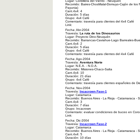
Lugar: Cordillera del Viento - Neuquén
Recorrido: Baires-ChosMalal-Domuyo-Cajón de los 
Payunia)
Cant.4x4: 4
Duración: 5 días
Grupo: 4x4 Café
Comentario: travesía para clientes del 4x4 Café
Link:
Fecha: Abr-2004
Travesía:
La ruta de los Dinosaurios
Lugar: Proyecto Dino-Neuquén
Recorrido: Barrancas-Caviahue-Lago Barreales-Bue
Cant.4x4: 2
Duración: 5 días
Grupo: 4x4 Café
Comentario: travesía para clientes del 4x4 Café
Fecha: Ago-2004
Travesía:
Aventura Norte
Lugar: N.E.A. - N.O.A.
Recorrido: Misiones-Chaco-Salta
Cant.4x4: 10
Duración: 21 días
Grupo: 4x4 Café
Comentario: travesía para clientes españoles de De
Fecha: Nov-2004
Travesía:
Incacrown Fase-1
Lugar: Catamarca
Recorrido: Buenos Aires - La Rioja - Catamaraca - 
Cant.4x4: 3
Duración: 7 días
Grupo: Incacrown
Comentario: evaluar condiciones de buceo en Coro
Link:
Fecha: Dic-2004
Travesía:
Incacrown Fase-2
Lugar: Catamarca
Recorrido: Buenos Aires - La Rioja - Catamaraca - 
Cant.4x4: 5
Duración: 10 días