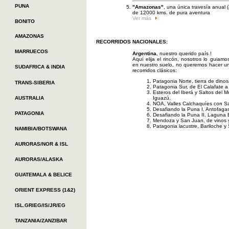
PUNA
"Amazonas"
, una única travesía anual (
de 12000 kms. de pura aventura
Ver más
BONITO
AMAZONAS
RECORRIDOS NACIONALES:
MARRUECOS
Argentina
, nuestro querido país !
Aquí elija el rincón, nosotros lo guiam
en nuestro suelo, no queremos hacer una
SUDAFRICA & INDIA
recorridos clásicos:
Patagonia Norte, tierra de dinos
TRANS-SIBERIA
Patagonia Sur, de El Calafate a
Esteros del Iberá y Saltos del 
AUSTRALIA
Iguazú.
NOA, Valles Calchaquíes con Sal
Desafiando la Puna I, Antofagas
PATAGONIA
Desafiando la Puna II, Laguna 
Mendoza y San Juan, de vinos y
Patagonia lacustre, Bariloche y
NAMIBIA/BOTSWANA
AURORAS/NOR & ISL
AURORAS/ALASKA
GUATEMALA & BELICE
ORIENT EXPRESS (1&2)
ISL.GRIEG/IS/JR/EG
TANZANIA/ZANZIBAR