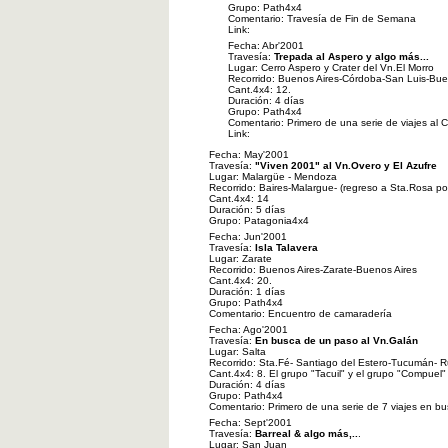
Grupo: Path4x4
Comentario: Travesía de Fin de Semana
Link:
Fecha: Abr'2001
Travesía:
Trepada al Aspero y algo más...
Lugar: Cerro Aspero y Crater del Vn.El Morro
Recorrido: Buenos Aires-Córdoba-San Luis-Bue
Cant.4x4: 12.
Duración: 4 días
Grupo: Path4x4
Comentario: Primero de una serie de viajes al C
Link:
Fecha: May'2001
Travesía:
"Viven 2001" al Vn.Overo y El Azufre
Lugar: Malargüe - Mendoza
Recorrido: Baires-Malargue- (regreso a Sta.Rosa po
Cant.4x4: 14
Duración: 5 días
Grupo: Patagonia4x4
Fecha: Jun'2001
Travesía:
Isla Talavera
Lugar: Zarate
Recorrido: Buenos Aires-Zarate-Buenos Aires
Cant.4x4: 20.
Duración: 1 días
Grupo: Path4x4
Comentario: Encuentro de camaradería
Fecha: Ago'2001
Travesía:
En busca de un paso al Vn.Galán
Lugar: Salta
Recorrido: Sta.Fé- Santiago del Estero-Tucumán- R
Cant.4x4: 8. El grupo "Tacuil" y el grupo "Compuel"
Duración: 4 días
Grupo: Path4x4
Comentario: Primero de una serie de 7 viajes en b
Fecha: Sept'2001
Travesía:
Barreal & algo más,..
.
Lugar: San Juan