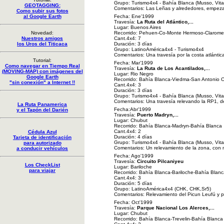
Grupo: Turismo4x4 - Bahía Blanca (Musso, Vitar
GEOTAGGING:
Comentarios: Las Leñas y alrededores, empezamo
Como subir sus fotos
al Google Earth
Fecha: Ene'1999
Travesía:
La Ruta del Atlántico,...
Lugar: Buenos Aires
Novedad:
Recorrido: Pehuen-Co-Monte Hermoso-Clarom
Nuestros amigos
Cant.4x4: 7
los Uros del Titicaca
Duración: 3 días
Grupo: LatinoAmérica4x4 - Turismo4x4
Comentarios: Una travesía por la costa atlántic
Tutorial:
Fecha: Mar'1999
Como navegar en Tiempo Real
Travesía:
La Ruta de Los Acantilados,...
(MOVING-MAP) con imágenes del
Lugar: Rio Negro
Google Earth
Recorrido: Bahía Blanca-Viedma-San Antonio 
"sin conexión" a Internet !!
Cant.4x4: 3
Duración: 3 días
Grupo: Turismo4x4 - Bahía Blanca (Musso, Vitar
Comentarios: Una travesía relevando la RP1, d
La Ruta Panamerica
Fecha:Abr'1999
y el Tapón del Darién
Travesía:
Puerto Madryn,...
Lugar: Chubut
Recorrido: Bahía Blanca-Madryn-Bahía Blanca
Cant.4x4: 2
Cédula Azul
Duración: 4 días
Tarjeta de identificación
Grupo: Turismo4x4 - Bahía Blanca (Musso, Vitar
para autorizado
Comentarios: Un relevamiento de la zona, con mi
a conducir vehículos
Fecha: Ago'1999
Travesía:
Circuito Pilcaniyeu
Los CheckList
Lugar: Bariloche
para viajar
Recorrido: Bahía Blanca-Bariloche-Bahía Blanc
Cant.4x4: 3
Duración: 5 días
Grupo: LatinoAmérica4x4 (CHK, CHK,Sr5)
Comentarios: Relevamiento del Picun Leufú y pro
Fecha: Oct'1999
Travesía:
Parque Nacional Los Alerces,...
Lugar: Chubut
Recorrido: Bahía Blanca-Trevelin-Bahía Blanca