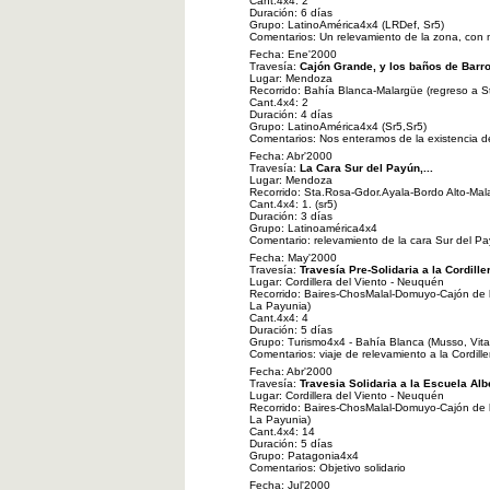
Cant.4x4: 2
Duración: 6 días
Grupo: LatinoAmérica4x4 (LRDef, Sr5)
Comentarios: Un relevamiento de la zona, con mi
Fecha: Ene'2000
Travesía:
Cajón Grande, y los baños de Barro
Lugar: Mendoza
Recorrido: Bahía Blanca-Malargüe (regreso a S
Cant.4x4: 2
Duración: 4 días
Grupo: LatinoAmérica4x4 (Sr5,Sr5)
Comentarios: Nos enteramos de la existencia de 
Fecha: Abr'2000
Travesía:
La Cara Sur del Payún,...
Lugar: Mendoza
Recorrido: Sta.Rosa-Gdor.Ayala-Bordo Alto-Mal
Cant.4x4: 1. (sr5)
Duración: 3 días
Grupo: Latinoamérica4x4
Comentario: relevamiento de la cara Sur del Pay
Fecha: May'2000
Travesía:
Travesía Pre-Solidaria a la Cordille
Lugar: Cordillera del Viento - Neuquén
Recorrido: Baires-ChosMalal-Domuyo-Cajón de 
La Payunia)
Cant.4x4: 4
Duración: 5 días
Grupo: Turismo4x4 - Bahía Blanca (Musso, Vitar
Comentarios: viaje de relevamiento a la Cordille
Fecha: Abr'2000
Travesía:
Travesia Solidaria a la Escuela Al
Lugar: Cordillera del Viento - Neuquén
Recorrido: Baires-ChosMalal-Domuyo-Cajón de 
La Payunia)
Cant.4x4: 14
Duración: 5 días
Grupo: Patagonia4x4
Comentarios: Objetivo solidario
Fecha: Jul'2000