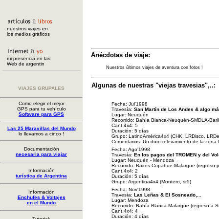
nuestros viajes en
los medios gráficos
Anécdotas de viaje:
mi presencia en las
Web de argentin
Nuestros últimos viajes de aventura con fotos !
Algunas de nuestras "viejas travesias",..:
VIAJES GRUPALES
Como elegir el mejor
Fecha: Jul'1998
GPS para tu vehículo
Travesía:
San Martín de Los Andes & algo más
Software para GPS
Lugar: Neuquén
Recorrido: Bahía Blanca-Neuquén-SMDLA-Bari
Cant.4x4: 5
Las 25 Maravillas del Mundo
Duración: 5 días
lo llevamos a cinco !
Grupo: LatinoAmérica4x4 (CHK, LRDisco, LRDef
Comentarios: Un duro relevamiento de la zona
Documentación
Fecha: Ago'1998
necesaria para viajar
Travesía:
En los pagos del TROMEN y del V
Lugar: Neuquén - Mendoza
Recorrido: Baires-Copahue-Malargue (regreso p
Información
Cant.4x4: 2
turística de Argentina
Duración: 5 días
Grupo: Argentina4x4 (Montero, sr5)
Fecha: Nov'1998
Información
Travesía:
Las Leñas & El Sosneado,...
Enchufes & Voltajes
Lugar: Mendoza
en el Mundo
Recorrido: Bahía Blanca-Malargüe (regreso a S
Cant.4x4: 4
Duración: 4 días
Tutorial: