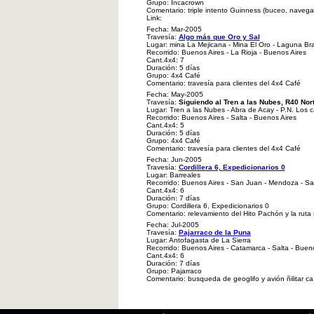
Grupo: Incacrown
Comentario: triple intento Guinness (buceo, navegac
Link:
Fecha: Mar-2005
Travesía:
Algo más que Oro y Sal
Lugar: mina La Mejicana - Mina El Oro - Laguna Br
Recorrido: Buenos Aires - La Rioja - Buenos Aires
Cant.4x4: 7
Duración: 5 días
Grupo: 4x4 Café
Comentario: travesía para clientes del 4x4 Café
Fecha: May-2005
Travesía:
Siguiendo al Tren a las Nubes, R40 Nor
Lugar: Tren a las Nubes - Abra de Acay - P.N. Los 
Recorrido: Buenos Aires - Salta - Buenos Aires
Cant.4x4: 5
Duración: 5 días
Grupo: 4x4 Café
Comentario: travesía para clientes del 4x4 Café
Fecha: Jun-2005
Travesía:
Cordillera 6, Expedicionarios 0
Lugar: Barreales
Recorrido: Buenos Aires - San Juan - Mendoza - Sa
Cant.4x4: 6
Duración: 7 días
Grupo: Cordillera 6, Expedicionarios 0
Comentario: relevamiento del Hito Pachón y la ruta
Fecha: Jul-2005
Travesía:
Pajarraco de la Puna
Lugar: Antofagasta de La Sierra
Recorrido: Buenos Aires - Catamarca - Salta - Buen
Cant.4x4: 6
Duración: 7 días
Grupo: Pajarraco
Comentario: busqueda de geoglifo y avión ñilitar caíd