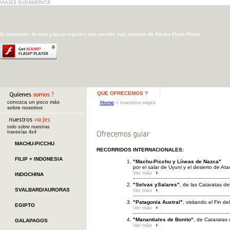
VIAJES SUDAMERICA
El contenido de esta página requiere una versión más reciente de Adobe Flash Player.
QUE OFRECEMOS ?
conozca un poco más
Home
>
nuestros viajes
sobre nosotros
todo sobre nuestras
travesías 4x4
MACHU-PICCHU
RECORRIDOS INTERNACIONALES:
FILIP + INDONESIA
"Machu-Picchu y Líneas de Nazca"
por el salar de Uyuni y el desierto de At
Ver más
INDOCHINA
"Selvas ySalares"
, de las Cataratas de
SVALBARD/AURORAS
Ver más
"Patagonia Austral"
, visitando el Fin d
EGIPTO
Ver más
"Manantiales de Bonito"
, de Cataratas 
GALAPAGOS
Ver más