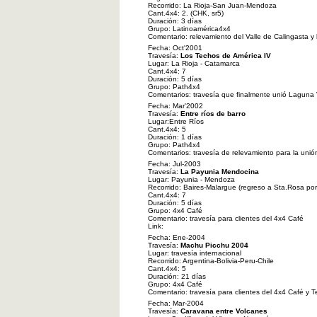
Recorrido: La Rioja-San Juan-Mendoza
Cant.4x4: 2. (CHK, sr5)
Duración: 3 días
Grupo: Latinoamérica4x4
Comentario: relevamiento del Valle de Calingasta y 
Fecha: Oct'2001
Travesía:
Los Techos de América IV
Lugar: La Rioja - Catamarca
Cant.4x4: 7
Duración: 5 días
Grupo: Path4x4
Comentarios: travesía que finalmente unió Laguna
Fecha: Mar'2002
Travesía:
Entre ríos de barro
Lugar:Entre Ríos
Cant.4x4: 5
Duración: 1 días
Grupo: Path4x4
Comentarios: travesía de relevamiento para la uni
Fecha: Jul-2003
Travesía:
La Payunia Mendocina
Lugar: Payunia - Mendoza
Recorrido: Baires-Malargue (regreso a Sta.Rosa po
Cant.4x4: 7
Duración: 5 días
Grupo: 4x4 Café
Comentario: travesía para clientes del 4x4 Café
Link:
Fecha: Ene-2004
Travesía:
Machu Picchu 2004
Lugar: travesía internacional
Recorrido: Argentina-Bolivia-Peru-Chile
Cant.4x4: 5
Duración: 21 días
Grupo: 4x4 Café
Comentario: travesía para clientes del 4x4 Café y T
Fecha: Mar-2004
Travesía:
Caravana entre Volcanes