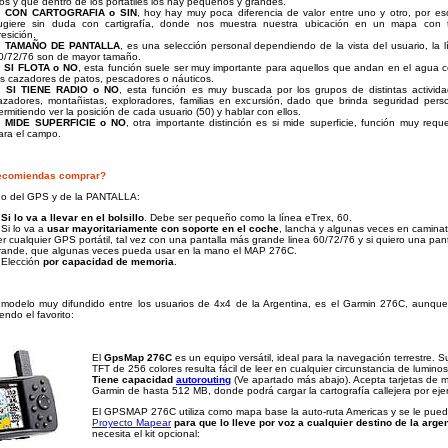
ijos y que dentro de los portátiles los hay pequeños y grandes.
.
CON CARTOGRAFIA o SIN
, hoy hay muy poca diferencia de valor entre uno y otro, por es
ugiere sin duda con cartigrafía, donde nos muestra nuestra ubicación en un mapa con t
resición.
.
TAMAÑO DE PANTALLA
, es una selección personal dependiendo de la vista del usuario, la l
0/72/76 son de mayor tamaño.
.
SI FLOTA o NO
, esta función suele ser muy importante para aquellos que andan en el agua 
os cazadores de patos, pescadores o náuticos.
.
SI TIENE RADIO o NO
, esta función es muy buscada por los grupos de distintas activida
azadores, montañistas, exploradores, familias en excursión, dado que brinda seguridad perso
ermitiendo ver la posición de cada usuario (50) y hablar con ellos.
.
MIDE SUPERFICIE o NO
, otra importante distinción es si mide superficie, función muy requ
ara el campo.
ecomiendas comprar?
ño del GPS y de la PANTALLA:
1
Si lo va a llevar en el bolsillo
. Debe ser pequeño como la línea eTrex, 60.
 Si lo va a
usar mayoritariamente con soporte en el coche
, lancha y algunas veces en camina
er cualquier GPS portátil, tal vez con una pantalla más grande linea 60/72/76 y si quiero una pant
rande, que algunas veces pueda usar en la mano el MAP 276C.
 Elección
por capacidad de memoria
.
modelo muy difundido entre los usuarios de 4x4 de la Argentina, es el Garmin 276C, aunqu
endo el favorito:
El
GpsMap 276C
es un equipo versátil, ideal para la navegación terrestre. S
TFT de 256 colores resulta fácil de leer en cualquier circunstancia de lumino
Tiene capacidad
autorouting
(Ve apartado más abajo). Acepta tarjetas de 
Garmin de hasta 512 MB, donde podrá cargar la cartografía callejera por eje
El GPSMAP 276C utiliza como mapa base la auto-ruta Americas y se le pued
Proyecto Mapear
para que lo lleve por voz a cualquier destino de la arge
necesita el kit opcional: