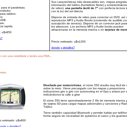
Sus características más destacables son, mapas pregrab
información del tráfico (hemisferio Norte) y entretenimient
 para el parabrisas.
de video),
una pantalla táctil de 7"
con perfecta lectura 
endedor.
con la luz del sol directa.
para tablero.
eo.
Dispone de entrada de video para conectar un DVD, así
 USB.
reproductor MP3 y Audio Books (contenido de audible.co
rio.
suscripción de servicio). Dispone de un conector jack par
cia rapida.
los altavoces. Los archivos MP3 y Audio books pueden
almacenarse en la memoria interna o en
tarjetas de mem
o: u$s950
s?
Precio estimado: u$s1200
donde y detalles?
jar con una notebbok o tenés una PDA,..
 moto:
Diseñado por motociclistas
, el zümo 550 resulta muy fácil de
sobre la moto. Viene precargado con los mapas y proporciona
indicaciones giro a giro con autorouting en el Gps y avisos por 
indicándonos la calle a girar
El zümo 550 tiene aproximadamente 2 Gb de memoria interna y
de tarjeta SD para cargar mapas adicionales y canciones y Ra
Tráfico.
Tiene también capacidad Bluetooth y permite hablar por teléfo
forma segura sin necesidad de quitarnos el casco y los guantes
io estimado: u$s900
onde y detalles?