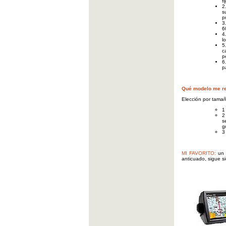
f
2
s
p
3
6
4
l
5
c
p
6
p
Qué modelo me r
Elección por tama
2
s
g
3
MI FAVORITO:
un 
anticuado, sigue si