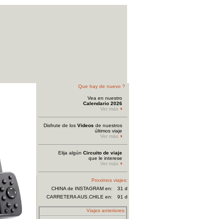
Que hay de nuevo ?
Vea en nuestro
Calendario 2026
Ver más
Disfrute de los
Videos
de nuestros
últimos viaje
Ver más
Elija algún
Circuito de viaje
que le interese
Ver más
Proximos viajes:
CHINA de INSTAGRAM
en:
31 d
CARRETERA AUS.CHILE en:
91 d
Viajes anteriores: