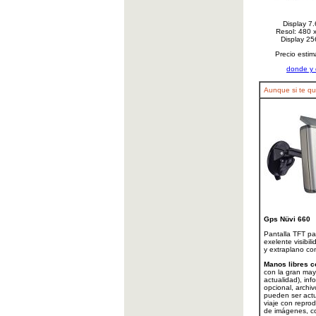
Display 7.
Resol: 480 x
Display 25
Precio esti
donde y 
Aunque si te qu
Gps Nüvi 660
Pantalla TFT p
exelente visibi
y extraplano con
Manos libres c
con la gran may
actualidad), inf
opcional, archi
pueden ser actu
viaje con reprod
de imágenes, c