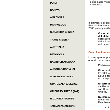
estos datos y por
PUNA
encuentra.
BONITO
AMAZONAS
Inicialmente el si
MARRUECOS
Esto se fue llamad
2000 por el presid
SUDAFRICA & INDIA
O sea, el
del glob
detallados
TRANS-SIBERIA
del sol, 
cielo para 
AUSTRALIA
Como funciona u
PATAGONIA
Los receptores po
aparato saber su p
NAMIBIA/BOTSWANA
El sistem
AURORAS/NOR & ISL
El espaci
20,000kms
alguno fal
AURORAS/ALASKA
en cualqui
El terrest
GUATEMALA & BELICE
satélite 
satélites
ORIENT EXPRESS (1&2)
Unidos.
Nuestro a
ISL.GRIEG/IS/JR/EG
toman las 
Para hacer
TANZANIA/ZANZIBAR
L