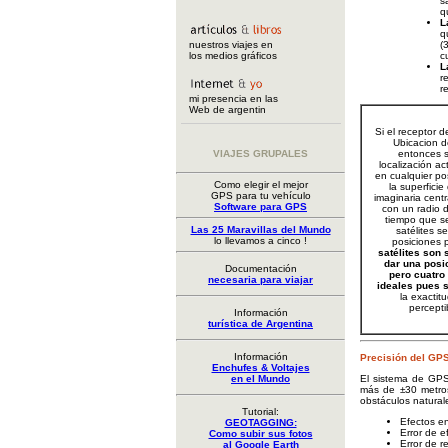
s
q
L
q
nuestros viajes en
(
los medios gráficos
c
L
r
r
mi presencia en las
Web de argentin
Si el receptor 
Ubicacion de
VIAJES GRUPALES
entonces 
localización ac
en cualquier po
Como elegir el mejor
la superficie
GPS para tu vehículo
imaginaria centr
Software para GPS
con un radio 
tiempo que s
Las 25 Maravillas del Mundo
satélites s
lo llevamos a cinco !
posiciones 
satélites son 
dar una posic
Documentación
pero cuatro 
necesaria para viajar
ideales pues s
la exactit
percepti
Información
turística de Argentina
Información
Precisión del GP
Enchufes & Voltajes
en el Mundo
El sistema de GPS
más de ±30 metros,
obstáculos naturale
Tutorial:
Efectos en
GEOTAGGING:
Error de e
Como subir sus fotos
Error de re
al Google Earth