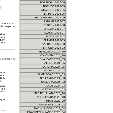
PORTUGAL 2026-06
BORNEO 2026-05
SINGAPORE 2026-05
FILIPINAS 2026-05
AFRICA AUSTRAL 2025-09
PANAMA 2025-07
 intencional.
HOUSTON 2025-08
 2 de mayo de
CANADA 2025-07
ALASKA 2025-07
sica
JAPON 2025-07
apas
as y
ISLANDIA 2025-03
 del
SVALBARD 2025-03
LAPONIA 2025-03
VENEZUELA 2024_10
COLOMBIA 2024_10
 permiten al
SVALBARD 2024_05
BALTICO 2024_05
LAPONIA 2024_05
MADRID 2024_03
te a
IS.MALDIVAS 2024_03
 que
 que,
SRI LANKA 2024_03
o.
CAMBOYA 2024_03
LAOS 2024_03
cada
 los
VIETNAM 2024_03
ados
MAR DEL PLATA 2023_10
UK & IRLANDA 2023_10
o que
MIAMI 2023_09
AMAZONAS 2023_08
MACHU PICCHU 2023_04
e los
P.NAC.BENI & PANDO 2023_04