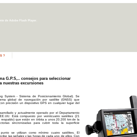
ente de Adobe Flash Player.
S ?
ma G.P.S,.. consejos para seleccionar
a nuestras excursiones
ning System - Sistema de Posicionamiento Global). Se
tema global de navegación por satélite (GNSS) que
 con precisión un dispositivo GPS en cualquier lugar del
sarrollado y actualmente operado por el Departamento
E.UU. Está compuesto por veinticuatro satélites (21
e respaldo) que están en órbita a unos 20.200 km de la
ctorias sincronizadas para cubrir toda la superficie
punto se utilizan como mínimo cuatro satélites. El
ecibe las señales y las horas de cada uno de ellos. Con