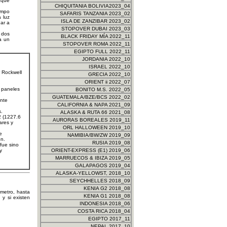
aque
CHIQUITANIA BOLIVIA2023_04
iempo
SAFARIS TANZANIA 2023_02
 luz
ISLA DE ZANZIBAR 2023_02
ar a
STOPOVER DUBAI 2023_03
e dos
BLACK FRIDAY MÍA 2022_11
a un
STOPOVER ROMA 2022_11
EGIPTO FULL 2022_11
JORDANIA 2022_10
ISRAEL 2022_10
 Rockwell
GRECIA 2022_10
ORIENT ii 2022_07
s paneles
BONITO M.S. 2022_05
GUATEMALA/BZE/BCS 2022_02
ente
CALIFORNIA & NAPA 2021_09
s.
ALASKA & RUTA 66 2021_08
2 (1227.6
AURORAS BOREALES 2019_11
ares y
ORL HALLOWEEN 2019_10
e
NAMIBIA/BW/ZW 2019_09
en.
RUSIA 2019_08
fue sino
y
ORIENT-EXPRESS (E1) 2019_06
MARRUECOS & IBIZA 2019_05
GALAPAGOS 2019_04
ALASKA-YELLOWST, 2018_10
SEYCHHELLES 2018_09
KENIA G2 2018_08
metro, hasta
KENIA G1 2018_08
 y si existen
INDONESIA 2018_06
COSTA RICA 2018_04
EGIPTO 2017_11
NEPAL 2017_10