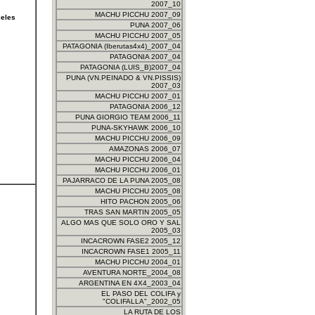
2007_10
MACHU PICCHU 2007_09
xeles
PUNA 2007_06
MACHU PICCHU 2007_05
PATAGONIA (Iberutas4x4)_2007_04
PATAGONIA 2007_04
PATAGONIA (LUIS_B)2007_04
PUNA (VN.PEINADO & VN.PISSIS)
2007_03
MACHU PICCHU 2007_01
PATAGONIA 2006_12
PUNA GIORGIO TEAM 2006_11
PUNA-SKYHAWK 2006_10
MACHU PICCHU 2006_09
AMAZONAS 2006_07
MACHU PICCHU 2006_04
MACHU PICCHU 2006_01
PAJARRACO DE LA PUNA 2005_08
MACHU PICCHU 2005_08
HITO PACHON 2005_06
TRAS SAN MARTIN 2005_05
ALGO MAS QUE SOLO ORO Y SAL
2005_03
INCACROWN FASE2 2005_12
INCACROWN FASE1 2005_11
MACHU PICCHU 2004_01
AVENTURA NORTE_2004_08
ARGENTINA EN 4X4_2003_04
EL PASO DEL COLIFA y
"COLIFALLA"_2002_05
LA RUTA DE LOS